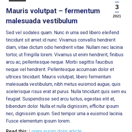
3
Mauris volutpat – fermentum
2021
malesuada vestibulum
Sed vel sodales quam. Nunc in urna sed libero eleifend
tincidunt sit amet id nunc. Vivamus convallis hendrerit
diam, vitae dictum odio hendrerit vitae. Nullam nec lacinia
tortor, ut fringilla lorem. Vivamus ut enim hendrerit, finibus
arcu ac, pellentesque neque. Morbi sagittis faucibus
neque vel hendrerit. Pellentesque accumsan dolor et
ultrices tincidunt. Mauris volutpat, libero fermentum
malesuada vestibulum, nibh metus euismod augue, quis
scelerisque risus erat at purus. Nulla tincidunt quis sem eu
feugiat. Suspendisse sed arcu luctus, egestas elit at,
bibendum dolor. Nulla et nulla dignissim, efficitur ipsum
nec, dignissim ipsum. Sed tempor urna a euismod lacinia.
Fusce elementum ipsum lorem.
Read this:
Lorem ipsum dolor article