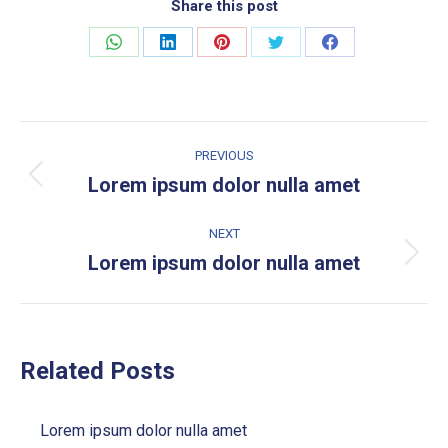
Share this post
Share
Share
Share
Share
Share
on
on
on
on
on
WhatsApp
LinkedIn
Pinterest
Twitter
Facebook
Post
PREVIOUS
navigation
Lorem ipsum dolor nulla amet
Previous
post:
NEXT
Lorem ipsum dolor nulla amet
Next
post:
Related Posts
Lorem ipsum dolor nulla amet